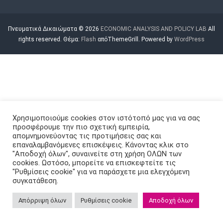
D
P
Πνευματικά Δικαιώματα © 2026
ECONOMIC ANALYSIS AND POLICY LAB
All
O
rights reserved. Θέμα:
Flash
απόThemeGrill. Powered by
WordPress
L
I
C
Y
L
A
B
Χρησιμοποιούμε cookies στον ιστότοπό μας για να σας
προσφέρουμε την πιο σχετική εμπειρία,
απομνημονεύοντας τις προτιμήσεις σας και
επαναλαμβανόμενες επισκέψεις. Κάνοντας κλικ στο
"Αποδοχή όλων", συναινείτε στη χρήση ΟΛΩΝ των
cookies. Ωστόσο, μπορείτε να επισκεφτείτε τις
"Ρυθμίσεις cookie" για να παράσχετε μια ελεγχόμενη
συγκατάθεση.
Απόρριψη όλων
Ρυθμίσεις cookie
Αποδοχή όλων