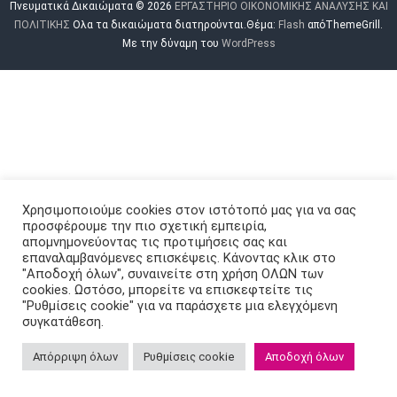
Πνευματικά Δικαιώματα © 2026
ΕΡΓΑΣΤΗΡΙΟ ΟΙΚΟΝΟΜΙΚΗΣ ΑΝΑΛΥΣΗΣ ΚΑΙ
Κ
ΠΟΛΙΤΙΚΗΣ
Ολα τα δικαιώματα διατηρούνται.Θέμα:
Flash
απόThemeGrill.
Η
Με την δύναμη του
WordPress
Σ
Α
Ν
Α
Λ
Υ
Σ
Η
Χρησιμοποιούμε cookies στον ιστότοπό μας για να σας
Σ
προσφέρουμε την πιο σχετική εμπειρία,
απομνημονεύοντας τις προτιμήσεις σας και
Κ
επαναλαμβανόμενες επισκέψεις. Κάνοντας κλικ στο
Α
"Αποδοχή όλων", συναινείτε στη χρήση ΟΛΩΝ των
Ι
cookies. Ωστόσο, μπορείτε να επισκεφτείτε τις
"Ρυθμίσεις cookie" για να παράσχετε μια ελεγχόμενη
Π
συγκατάθεση.
Ο
Λ
Απόρριψη όλων
Ρυθμίσεις cookie
Αποδοχή όλων
Ι
Τ